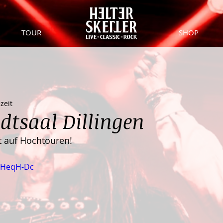
TOUR
SHOP
zeit
adtsaal Dillingen
t auf Hochtouren!
t-HeqH-Dc